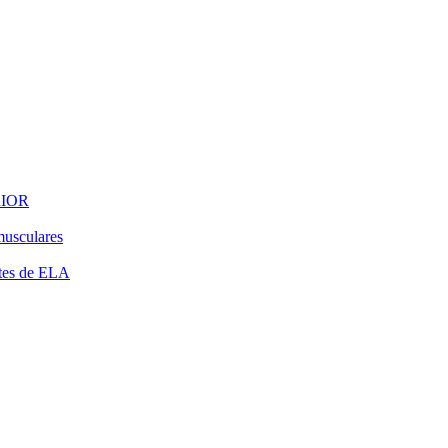
RIOR
musculares
ntes de ELA