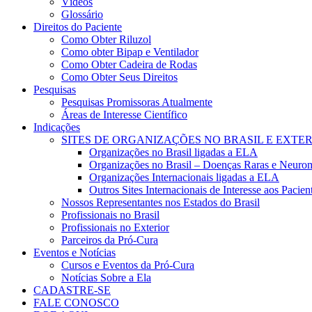
Vídeos
Glossário
Direitos do Paciente
Como Obter Riluzol
Como obter Bipap e Ventilador
Como Obter Cadeira de Rodas
Como Obter Seus Direitos
Pesquisas
Pesquisas Promissoras Atualmente
Áreas de Interesse Científico
Indicações
SITES DE ORGANIZAÇÕES NO BRASIL E EXTE
Organizações no Brasil ligadas a ELA
Organizações no Brasil – Doenças Raras e Neuro
Organizações Internacionais ligadas a ELA
Outros Sites Internacionais de Interesse aos Pacie
Nossos Representantes nos Estados do Brasil
Profissionais no Brasil
Profissionais no Exterior
Parceiros da Pró-Cura
Eventos e Notícias
Cursos e Eventos da Pró-Cura
Notícias Sobre a Ela
CADASTRE-SE
FALE CONOSCO