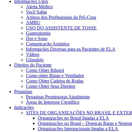
Informações Úteis
Alerta Médico
Você Sabia
Artigos dos Profissionais da Pró-Cura
AMBU
USO DO ASSISTENTE DE TOSSE
Gastrostomia
Dor e Sono
Comunicação Assistiva
Informações Diversas para os Pacientes de ELA
Vídeos
Glossário
Direitos do Paciente
Como Obter Riluzol
Como obter Bipap e Ventilador
Como Obter Cadeira de Rodas
Como Obter Seus Direitos
Pesquisas
Pesquisas Promissoras Atualmente
Áreas de Interesse Científico
Indicações
SITES DE ORGANIZAÇÕES NO BRASIL E EXTE
Organizações no Brasil ligadas a ELA
Organizações no Brasil – Doenças Raras e Neuro
Organizações Internacionais ligadas a ELA