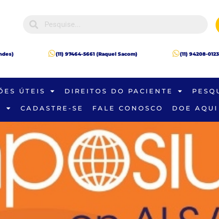
andes)
(11) 97464-5661 (Raquel Sacom)
(11) 94208-0123
ÕES ÚTEIS
DIREITOS DO PACIENTE
PESQ
S
CADASTRE-SE
FALE CONOSCO
DOE AQUI