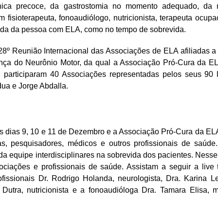
ânica precoce, da gastrostomia no momento adequado, da
m fisioterapeuta, fonoaudiólogo, nutricionista, terapeuta ocupa
 vida da pessoa com ELA, como no tempo de sobrevida.
28º Reunião Internacional das Associações de ELA afiliadas a 
ença do Neurônio Motor, da qual a Associação Pró-Cura da 
s, participaram 40 Associações representadas pelos seus 90 l
dua e Jorge Abdalla.
os dias 9, 10 e 11 de Dezembro e a Associação Pró-Cura da EL
as, pesquisadores, médicos e outros profissionais de saúde.
da equipe interdisciplinares na sobrevida dos pacientes. Nesse
ociações e profissionais de saúde. Assistam a seguir a live
fissionais Dr. Rodrigo Holanda, neurologista, Dra. Karina Le
r Dutra, nutricionista e a fonoaudióloga Dra. Tamara Elisa,