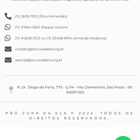
(11) 2659-7912 (Élica Fernandes)
(11) 97464-5661 (Raquel Sacom)
(11) 94208-0123 ou (11) 93408-8194 (Amanda Medeiros)
contato@procuradaela.org.br
asocial@procuradaela.org.br
R. Dr. Diogo de Faria, 775 - cj 114 - Vila Clementino, São Paulo - SP,
04037-002
PRÓ CURA DA ELA © 2025. TODOS OS
DIREITOS RESERVADOS.