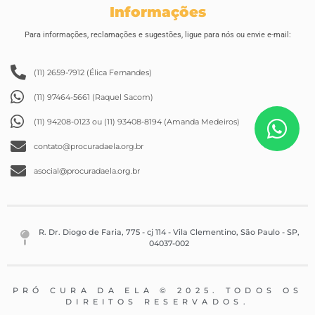
Informações
Para informações, reclamações e sugestões, ligue para nós ou envie e-mail:
(11) 2659-7912 (Élica Fernandes)
(11) 97464-5661 (Raquel Sacom)
(11) 94208-0123 ou (11) 93408-8194 (Amanda Medeiros)
contato@procuradaela.org.br
asocial@procuradaela.org.br
R. Dr. Diogo de Faria, 775 - cj 114 - Vila Clementino, São Paulo - SP,
04037-002
PRÓ CURA DA ELA © 2025. TODOS OS
DIREITOS RESERVADOS.