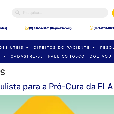
andes)
(11) 97464-5661 (Raquel Sacom)
(11) 94208-0123
ÕES ÚTEIS
DIREITOS DO PACIENTE
PESQ
S
CADASTRE-SE
FALE CONOSCO
DOE AQUI
as
ulista para a Pró-Cura da ELA