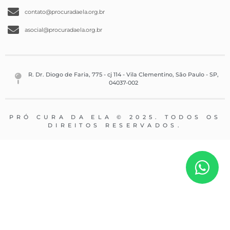
contato@procuradaela.org.br
asocial@procuradaela.org.br
R. Dr. Diogo de Faria, 775 - cj 114 - Vila Clementino, São Paulo - SP,
04037-002
PRÓ CURA DA ELA © 2025. TODOS OS
DIREITOS RESERVADOS.